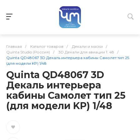
Главная
/
Каталог товаров
/
Декали и маски
/
Quinta Studio (Россия)
/
3D Декали для авиации 1: 48
/
Quinta QD48067 3D Декаль интерьера кабины Самолет тип 25
(для модели KP) 1/48
Quinta QD48067 3D
Декаль интерьера
кабины Самолет тип 25
(для модели KP) 1/48