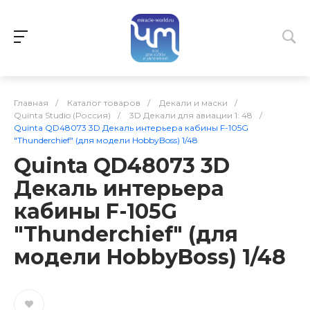
Главная
/
Каталог товаров
/
Декали и маски
/
Quinta Studio (Россия)
/
3D Декали для авиации 1: 48
/
Quinta QD48073 3D Декаль интерьера кабины F-105G
"Thunderchief" (для модели HobbyBoss) 1/48
Quinta QD48073 3D
Декаль интерьера
кабины F-105G
"Thunderchief" (для
модели HobbyBoss) 1/48