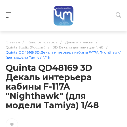
Главная
/
Каталог товаров
/
Декали и маски
/
Quinta Studio (Россия)
/
3D Декали для авиации 1: 48
/
Quinta QD48169 3D Декаль интерьера кабины F-117A "Nighthawk"
(для модели Tamiya) 1/48
Quinta QD48169 3D
Декаль интерьера
кабины F-117A
"Nighthawk" (для
модели Tamiya) 1/48