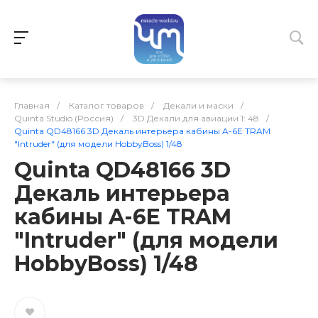
Главная
/
Каталог товаров
/
Декали и маски
/
Quinta Studio (Россия)
/
3D Декали для авиации 1: 48
/
Quinta QD48166 3D Декаль интерьера кабины A-6E TRAM
"Intruder" (для модели HobbyBoss) 1/48
Quinta QD48166 3D
Декаль интерьера
кабины A-6E TRAM
"Intruder" (для модели
HobbyBoss) 1/48