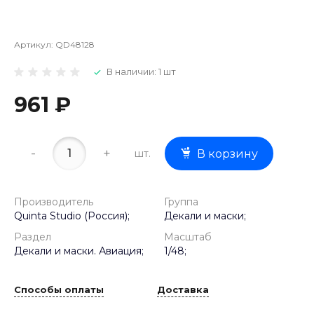
Артикул:
QD48128
В наличии: 1 шт
961 ₽
-
+
шт.
В корзину
Производитель
Группа
Quinta Studio (Россия);
Декали и маски;
Раздел
Масштаб
Декали и маски. Авиация;
1/48;
Способы оплаты
Доставка