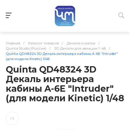
Главная
/
Каталог товаров
/
Декали и маски
/
Quinta Studio (Россия)
/
3D Декали для авиации 1: 48
/
Quinta QD48324 3D Декаль интерьера кабины A-6E "Intruder"
(для модели Kinetic) 1/48
Quinta QD48324 3D
Декаль интерьера
кабины A-6E "Intruder"
(для модели Kinetic) 1/48