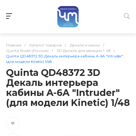
Главная
/
Каталог товаров
/
Декали и маски
/
Quinta Studio (Россия)
/
3D Декали для авиации 1: 48
/
Quinta QD48372 3D Декаль интерьера кабины A-6A "Intruder"
(для модели Kinetic) 1/48
Quinta QD48372 3D
Декаль интерьера
кабины A-6A "Intruder"
(для модели Kinetic) 1/48