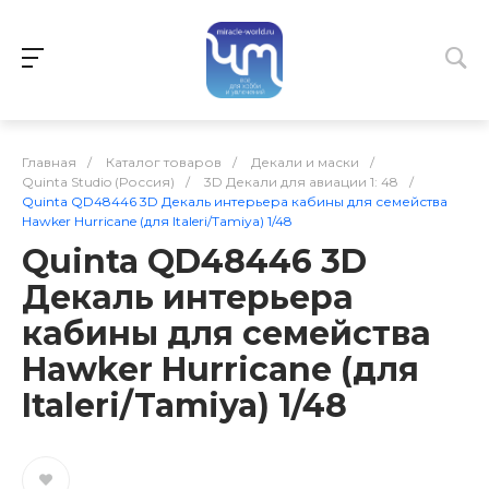
Главная
/
Каталог товаров
/
Декали и маски
/
Quinta Studio (Россия)
/
3D Декали для авиации 1: 48
/
Quinta QD48446 3D Декаль интерьера кабины для семейства
Hawker Hurricane (для Italeri/Tamiya) 1/48
Quinta QD48446 3D
Декаль интерьера
кабины для семейства
Hawker Hurricane (для
Italeri/Tamiya) 1/48