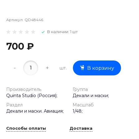
Артикул:
QD48446
В наличии: 1 шт
700 ₽
-
+
шт.
В корзину
Производитель
Группа
Quinta Studio (Россия);
Декали и маски;
Раздел
Масштаб
Декали и маски. Авиация;
1/48;
Способы оплаты
Доставка