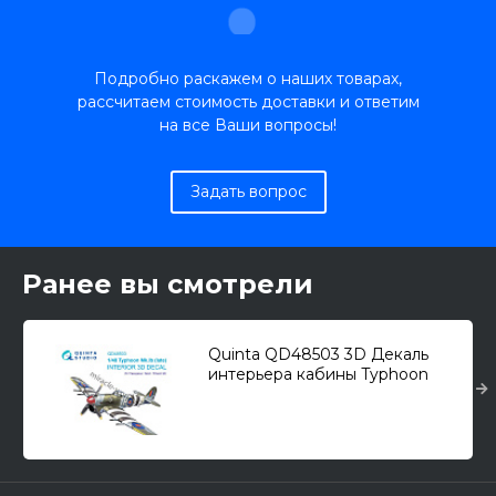
Подробно раскажем о наших товарах,
рассчитаем стоимость доставки и ответим
на все Ваши вопросы!
Задать вопрос
Ранее вы смотрели
Quinta QD48503 3D Декаль
интерьера кабины Typhoon
Mk.Ib (late, для модели
Hasegawa/Italeri) 1/48