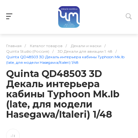
Главная
/
Каталог товаров
/
Декали и маски
/
Quinta Studio (Россия)
/
3D Декали для авиации 1: 48
/
Quinta QD48503 3D Декаль интерьера кабины Typhoon Mk.Ib
(late, для модели Hasegawa/Italeri) 1/48
Quinta QD48503 3D
Декаль интерьера
кабины Typhoon Mk.Ib
(late, для модели
Hasegawa/Italeri) 1/48