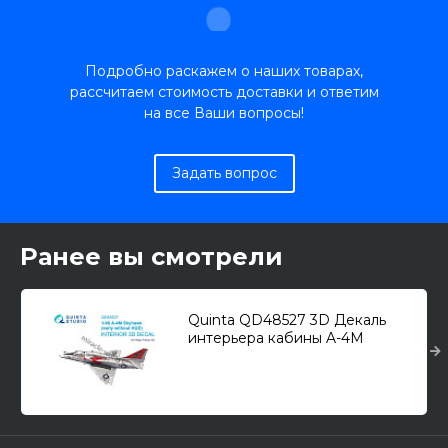
Подробно раскажем о наших товарах,
рассчитаем стоимость доставки и ответим
на все Ваши вопросы!
Задать вопрос
Ранее вы смотрели
Quinta QD48527 3D Декаль
интерьера кабины A-4M
"Skyhawk" (early, для Magic
Factory) 1/48