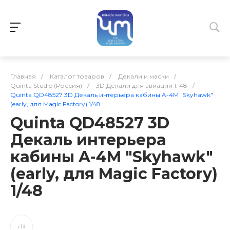
Главная
/
Каталог товаров
/
Декали и маски
/
Quinta Studio (Россия)
/
3D Декали для авиации 1: 48
/
Quinta QD48527 3D Декаль интерьера кабины A-4M "Skyhawk"
(early, для Magic Factory) 1/48
Quinta QD48527 3D
Декаль интерьера
кабины A-4M "Skyhawk"
(early, для Magic Factory)
1/48