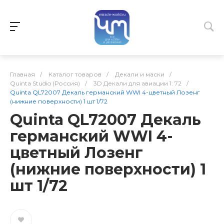
Главная
/
Каталог товаров
/
Декали и маски
/
Quinta Studio (Россия)
/
3D Декали для авиации 1: 72
/
Quinta QL72007 Декаль германский WWI 4-цветный Лозенг
(нижние поверхности) 1 шт 1/72
Quinta QL72007 Декаль
германский WWI 4-
цветный Лозенг
(нижние поверхности) 1
шт 1/72