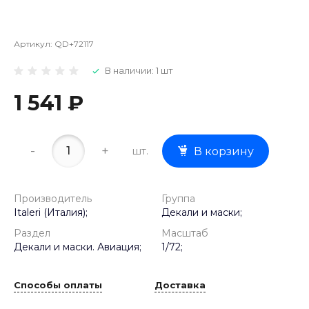
Артикул:
QD+72117
В наличии: 1 шт
1 541 ₽
-
+
шт.
В корзину
Производитель
Группа
Italeri (Италия);
Декали и маски;
Раздел
Масштаб
Декали и маски. Авиация;
1/72;
Способы оплаты
Доставка