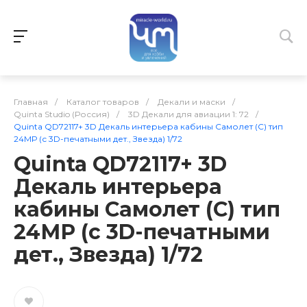
Главная
/
Каталог товаров
/
Декали и маски
/
Quinta Studio (Россия)
/
3D Декали для авиации 1: 72
/
Quinta QD72117+ 3D Декаль интерьера кабины Самолет (С) тип
24МР (с 3D-печатными дет., Звезда) 1/72
Quinta QD72117+ 3D
Декаль интерьера
кабины Самолет (С) тип
24МР (с 3D-печатными
дет., Звезда) 1/72