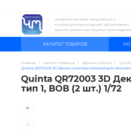
интернет-магазин масштабных и
коллекционных моделей, афтермаркет,
краски, химия и инструмент для модели
КАТАЛОГ ТОВАРОВ
НО
Главная
/
Каталог товаров
/
Декали и маски
/
Quinta
Quinta QR72003 3D Декаль комплект ремней для самолета ВВ
Quinta QR72003 3D Де
тип 1, ВОВ (2 шт.) 1/72