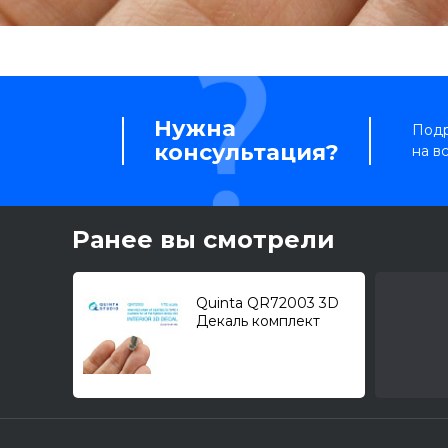
Нужна
Подр
консультация?
на в
Ранее вы смотрели
Quinta QR72003 3D
Декаль комплект
ремней для самолета
ВВС РККА, тип 1,
ВОВ (2 шт.) 1/72