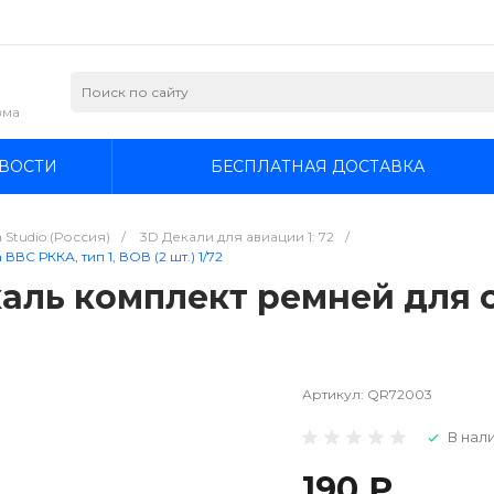
зма
ВОСТИ
БЕСПЛАТНАЯ ДОСТАВКА
 Studio (Россия)
/
3D Декали для авиации 1: 72
/
С РККА, тип 1, ВОВ (2 шт.) 1/72
каль комплект ремней для 
Артикул:
QR72003
В нали
190 ₽