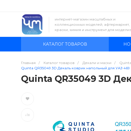
интернет-магазин масштабных и
коллекционных моделей, афтермаркет,
краски, химия и инструмент для модели
КАТАЛОГ ТОВАРОВ
НО
Главная
/
Каталог товаров
/
Декали и маски
/
Quinta
Quinta QR35049 3D Декаль коврик напольный для УАЗ 469 (
Quinta QR35049 3D Дек