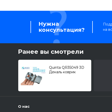
Нужна
Подр
консультация?
на в
Ранее вы смотрели
Quinta QR35049 3D
Декаль коврик
напольный для УАЗ
469 (Звезда) 1/35
О нас