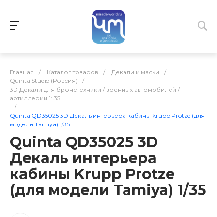
Главная
/
Каталог товаров
/
Декали и маски
/
Quinta Studio (Россия)
/
3D Декали для бронетехники / военных автомобилей /
артиллерии 1: 35
/
Quinta QD35025 3D Декаль интерьера кабины Krupp Protze (для
модели Tamiya) 1/35
Quinta QD35025 3D
Декаль интерьера
кабины Krupp Protze
(для модели Tamiya) 1/35