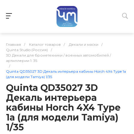
Главная
/
Каталог товаров
/
Декали и маски
/
Quinta Studio (Россия)
/
3D Декали для бронетехники / военных автомобилей /
артиллерии 1: 35
/
Quinta QD35027 3D Декаль интерьера кабины Horch 4X4 Type 1a
(для модели Tamiya) 1/35
Quinta QD35027 3D
Декаль интерьера
кабины Horch 4X4 Type
1a (для модели Tamiya)
1/35