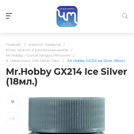
Главная
/
Каталог товаров
/
Клеи, краски и различная химия
/
Mr.Hobby / Gunze Sangyo (Япония)
/
4. Металлики / Mr.Metal Color
/
Mr.Hobby GX214 Ice Silver (18мл.)
Mr.Hobby GX214 Ice Silver
(18мл.)