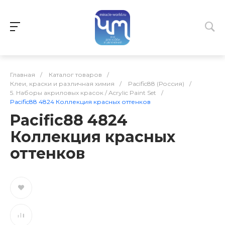
Главная
/
Каталог товаров
/
Клеи, краски и различная химия
/
Pacific88 (Россия)
/
5. Наборы акриловых красок / Acrylic Paint Set
/
Pacific88 4824 Коллекция красных оттенков
Pacific88 4824
Коллекция красных
оттенков