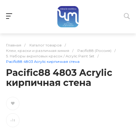
Главная
/
Каталог товаров
/
Клеи, краски и различная химия
/
Pacific88 (Россия)
/
5. Наборы акриловых красок / Acrylic Paint Set
/
Pacific88 4803 Acrylic кирпичная стена
Pacific88 4803 Acrylic
кирпичная стена