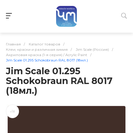
Главная
/
Каталог товаров
/
Клеи, краски и различная химия
/
Jim Scale (Россия)
/
Акриловая краска (1-я серия) / Acrylic Paint
/
Jim Scale 01.295 Schokobraun RAL 8017 (18мл.)
Jim Scale 01.295
Schokobraun RAL 8017
(18мл.)