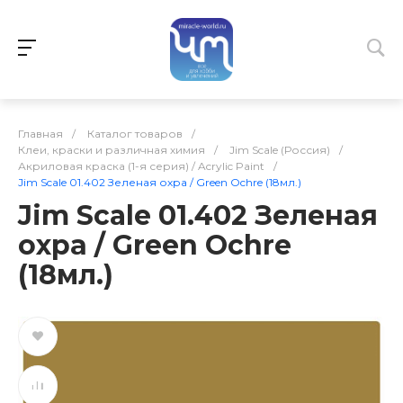
Главная
/
Каталог товаров
/
Клеи, краски и различная химия
/
Jim Scale (Россия)
/
Акриловая краска (1-я серия) / Acrylic Paint
/
Jim Scale 01.402 Зеленая охра / Green Ochre (18мл.)
Jim Scale 01.402 Зеленая
охра / Green Ochre
(18мл.)