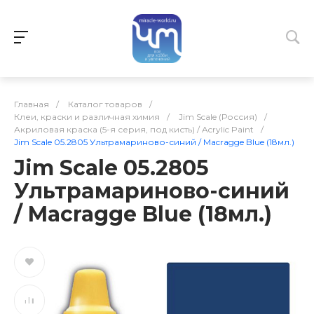
Главная
/
Каталог товаров
/
Клеи, краски и различная химия
/
Jim Scale (Россия)
/
Акриловая краска (5-я серия, под кисть) / Acrylic Paint
/
Jim Scale 05.2805 Ультрамариново-синий / Macragge Blue (18мл.)
Jim Scale 05.2805
Ультрамариново-синий
/ Macragge Blue (18мл.)