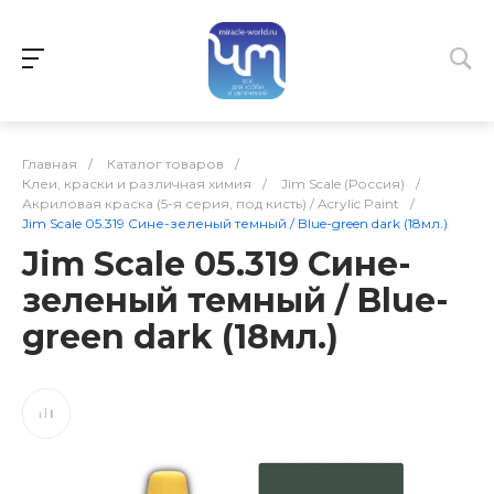
Главная
/
Каталог товаров
/
Клеи, краски и различная химия
/
Jim Scale (Россия)
/
Акриловая краска (5-я серия, под кисть) / Acrylic Paint
/
Jim Scale 05.319 Сине-зеленый темный / Blue-green dark (18мл.)
Jim Scale 05.319 Сине-
зеленый темный / Blue-
green dark (18мл.)