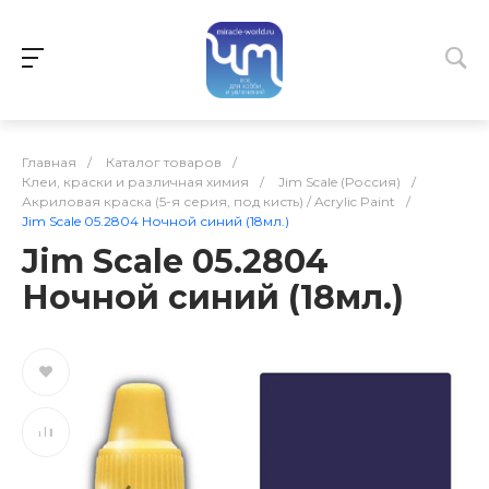
Главная
/
Каталог товаров
/
Клеи, краски и различная химия
/
Jim Scale (Россия)
/
Акриловая краска (5-я серия, под кисть) / Acrylic Paint
/
Jim Scale 05.2804 Ночной синий (18мл.)
Jim Scale 05.2804
Ночной синий (18мл.)