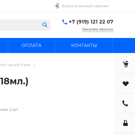
Войти в личный кабинет
+7 (919) 121 22 07
Заказать звонок
ОПЛАТА
КОНТАКТЫ
) / Acrylic Paint
/
18мл.)
чии: 2 шт