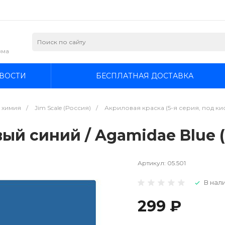
зма
ВОСТИ
БЕСПЛАТНАЯ ДОСТАВКА
я химия
/
Jim Scale (Россия)
/
Акриловая краска (5-я серия, под кисть
вый синий / Agamidae Blue (
Артикул:
05.501
В нали
299 ₽