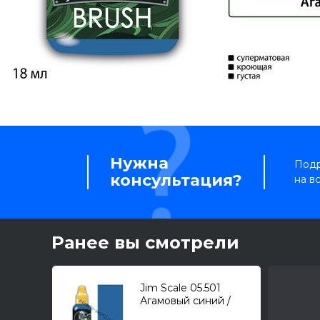
Нужна
Подр
консультация?
на в
Ранее вы смотрели
Jim Scale 05.501
Агамовый синий /
Agamidae Blue (18мл.)