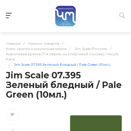
Главная
/
Каталог товаров
/
Клеи, краски и различная химия
/
Jim Scale (Россия)
/
Акриловая краска (7-я серия, на спиртовой основе) / Acrylic
Paint
/
Jim Scale 07.395 Зеленый бледный / Pale Green (10мл.)
Jim Scale 07.395
Зеленый бледный / Pale
Green (10мл.)