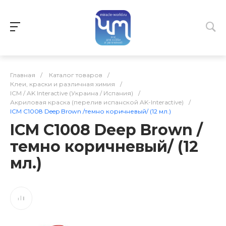
Главная
/
Каталог товаров
/
Клеи, краски и различная химия
/
ICM / AK Interactive (Украина / Испания)
/
Акриловая краска (перелив испанской AK-Interactive)
/
ICM C1008 Deep Brown /темно коричневый/ (12 мл.)
ICM C1008 Deep Brown /
темно коричневый/ (12
мл.)