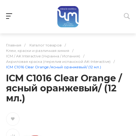
Главная
/
Каталог товаров
/
Клеи, краски и различная химия
/
ICM / AK Interactive (Украина / Испания)
/
Акриловая краска (перелив испанской AK-Interactive)
/
ICM C1016 Clear Orange /ясный оранжевый/ (12 мл.)
ICM C1016 Clear Orange /
ясный оранжевый/ (12
мл.)