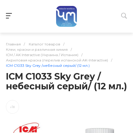
Главная
/
Каталог товаров
/
Клеи, краски и различная химия
/
ICM / AK Interactive (Украина / Испания)
/
Акриловая краска (перелив испанской AK-Interactive)
/
ICM C1033 Sky Grey /небесный серый/ (12 мл.)
ICM C1033 Sky Grey /
небесный серый/ (12 мл.)