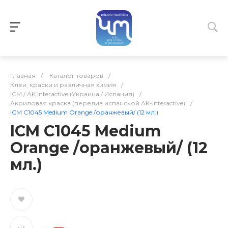
Главная
/
Каталог товаров
/
Клеи, краски и различная химия
/
ICM / AK Interactive (Украина / Испания)
/
Акриловая краска (перелив испанской AK-Interactive)
/
ICM C1045 Medium Orange /оранжевый/ (12 мл.)
ICM C1045 Medium
Orange /оранжевый/ (12
мл.)