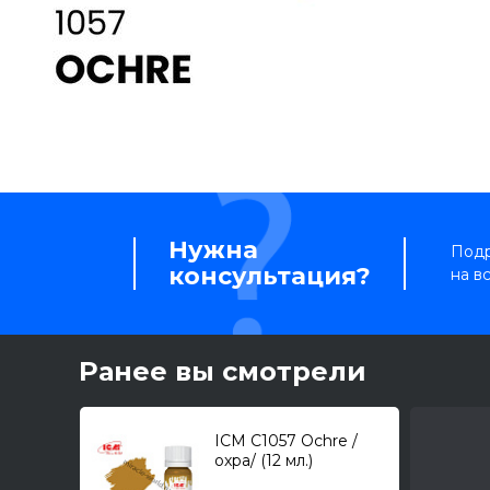
Нужна
Подр
консультация?
на в
Ранее вы смотрели
ICM C1057 Ochre /
охра/ (12 мл.)