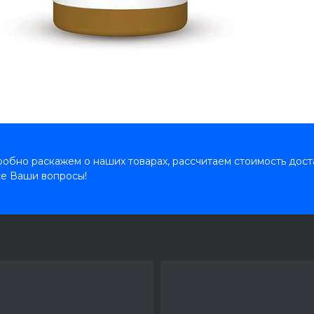
обно раскажем о наших товарах, рассчитаем стоимость дост
се Ваши вопросы!