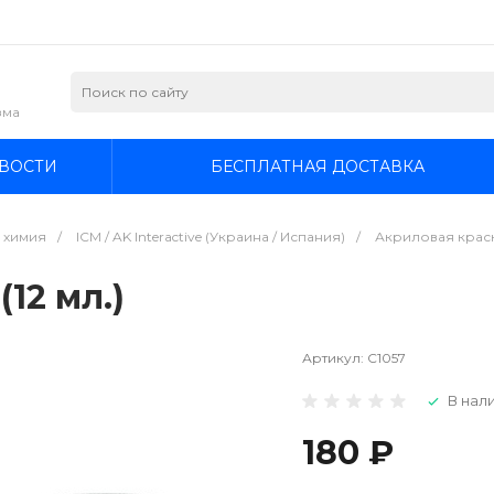
зма
ВОСТИ
БЕСПЛАТНАЯ ДОСТАВКА
я химия
/
ICM / AK Interactive (Украина / Испания)
/
Акриловая краска
(12 мл.)
Артикул:
C1057
В нали
180 ₽