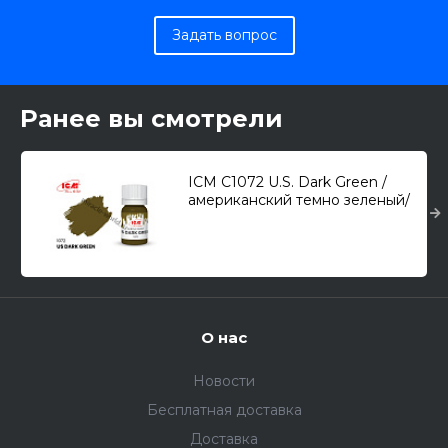
Задать вопрос
Ранее вы смотрели
ICM C1072 U.S. Dark Green /
американский темно зеленый/
(12 мл.)
О нас
Новости
Бесплатная доставка
Доставка