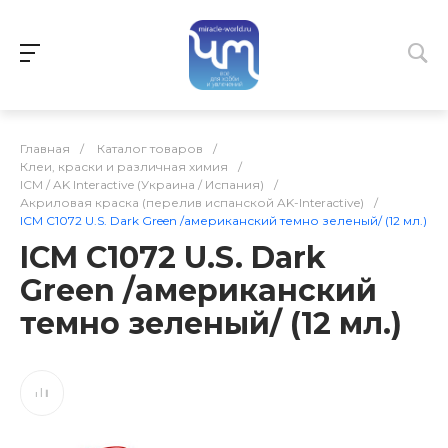
Главная
/
Каталог товаров
/
Клеи, краски и различная химия
/
ICM / AK Interactive (Украина / Испания)
/
Акриловая краска (перелив испанской AK-Interactive)
/
ICM C1072 U.S. Dark Green /американский темно зеленый/ (12 мл.)
ICM C1072 U.S. Dark
Green /американский
темно зеленый/ (12 мл.)