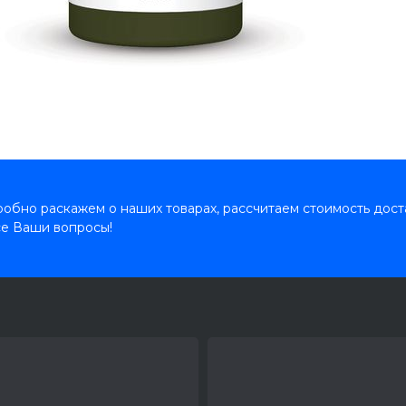
обно раскажем о наших товарах, рассчитаем стоимость дост
се Ваши вопросы!