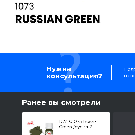
Нужна
Подр
консультация?
на в
Ранее вы смотрели
ICM C1073 Russian
Green /русский
зеленый/ (12 мл.)