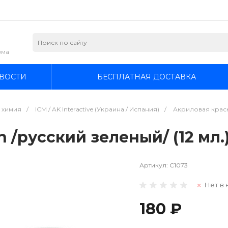
зма
ВОСТИ
БЕСПЛАТНАЯ ДОСТАВКА
я химия
/
ICM / AK Interactive (Украина / Испания)
/
Акриловая краска
n /русский зеленый/ (12 мл.
Артикул:
C1073
Нет в 
180 ₽