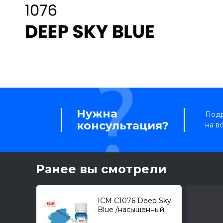
Нужна
Подр
консультация?
на в
Ранее вы смотрели
ICM C1076 Deep Sky
Blue /насыщенный
небесный - голубой/