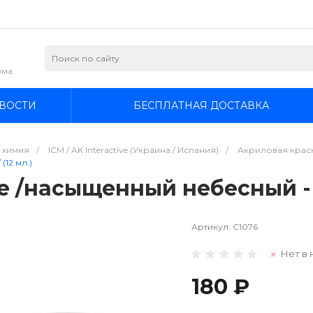
зма
ВОСТИ
БЕСПЛАТНАЯ ДОСТАВКА
я химия
/
ICM / AK Interactive (Украина / Испания)
/
Акриловая краска
12 мл.)
ue /насыщенный небесный - г
Артикул:
C1076
Нет в 
180 ₽