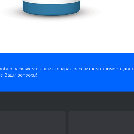
обно раскажем о наших товарах, рассчитаем стоимость дост
се Ваши вопросы!