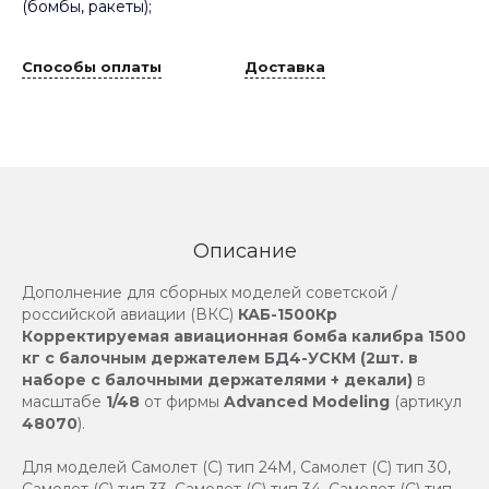
(бомбы, ракеты);
Способы оплаты
Доставка
Описание
Дополнение для сборных моделей советской /
российской авиации (ВКС)
КАБ-1500Кр
Корректируемая авиационная бомба калибра 1500
кг c балочным держателем БД4-УСКМ (2шт. в
наборе с балочными держателями + декали)
в
масштабе
1/48
от фирмы
Advanced Modeling
(артикул
48070
).
Для моделей Самолет (С) тип 24М, Самолет (С) тип 30,