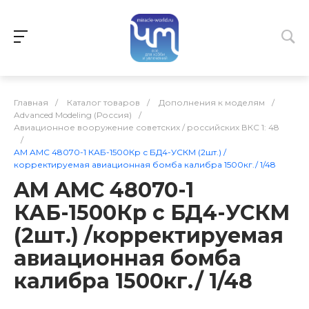
Главная
/
Каталог товаров
/
Дополнения к моделям
/
Advanced Modeling (Россия)
/
Авиационное вооружение советских / российских ВКС 1: 48
/
AM AMC 48070-1 КАБ-1500Кр с БД4-УСКМ (2шт.) /
корректируемая авиационная бомба калибра 1500кг./ 1/48
AM AMC 48070-1
КАБ-1500Кр с БД4-УСКМ
(2шт.) /корректируемая
авиационная бомба
калибра 1500кг./ 1/48