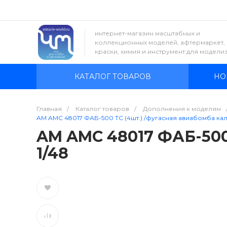
интернет-магазин масштабных и
коллекционных моделей, афтермаркет,
краски, химия и инструмент для модели
КАТАЛОГ ТОВАРОВ
НО
Главная
/
Каталог товаров
/
Дополнения к моделям
AM AMC 48017 ФАБ-500 ТС (4шт.) /фугасная авиабомба кали
AM AMC 48017 ФАБ-500 
1/48