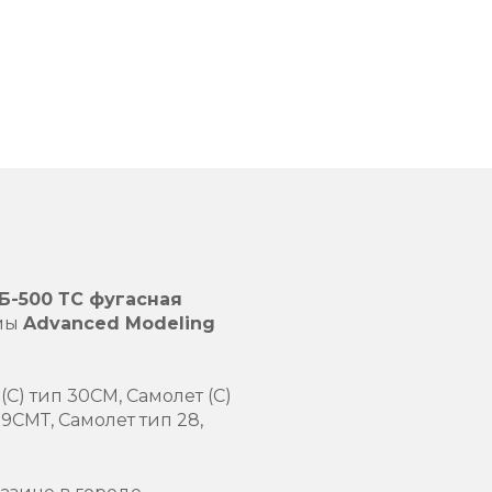
Б-500 ТС фугасная
мы
Advanced Modeling
(С) тип 30СМ, Самолет (С)
 29СМТ, Самолет тип 28,