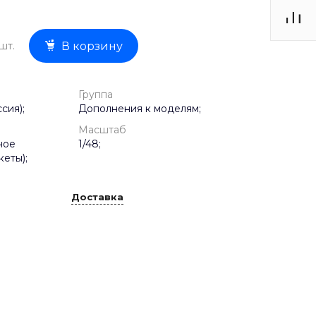
шт.
В корзину
Группа
сия);
Дополнения к моделям;
Масштаб
ное
1/48;
еты);
Доставка