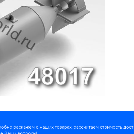
обно раскажем о наших товарах, рассчитаем стоимость дост
се Ваши вопросы!