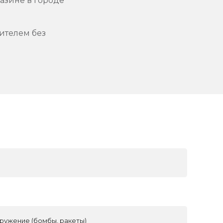
азине в городе
ителем без
ружение (бомбы, ракеты)