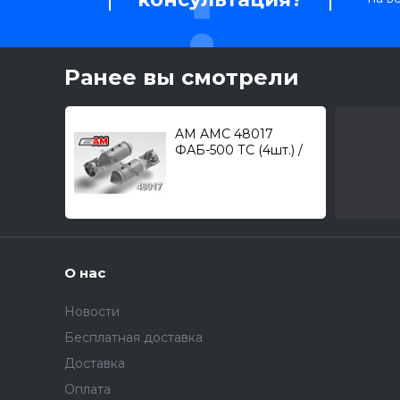
Ранее вы смотрели
AM AMC 48017
ФАБ-500 ТС (4шт.) /
фугасная авиабомба
калибра 500кг./ 1/48
О нас
Новости
Бесплатная доставка
Доставка
Оплата