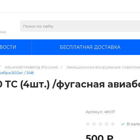
зма
ВОСТИ
БЕСПЛАТНАЯ ДОСТАВКА
/
Advanced Modeling (Россия)
/
Авиационное вооружение советских 
бра 500кг./ 1/48
ТС (4шт.) /фугасная авиаб
Артикул:
48017
В нали
500 ₽