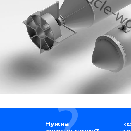
Нужна
Подр
консультация?
на в