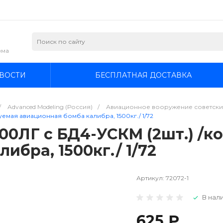
зма
ВОСТИ
БЕСПЛАТНАЯ ДОСТАВКА
/
Advanced Modeling (Россия)
/
Авиационное вооружение советских 
уемая авиационная бомба калибра, 1500кг./ 1/72
500ЛГ c БД4-УСКМ (2шт.) /
ибра, 1500кг./ 1/72
Артикул:
72072-1
В нали
625 ₽