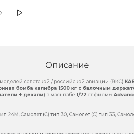
Описание
моделей советской / российской авиации (ВКС)
КАБ
нная бомба калибра 1500 кг c балочным держат
атели + декали)
в масштабе
1/72
от фирмы
Advanc
п 24М, Самолет (С) тип 30, Самолет (С) тип 33, Самолет