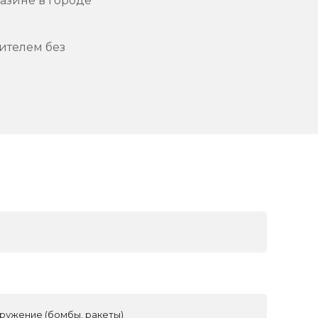
азине в городе
ителем без
ружение (бомбы, ракеты)