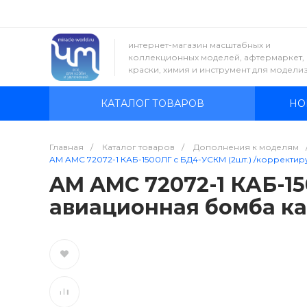
интернет-магазин масштабных и
коллекционных моделей, афтермаркет,
краски, химия и инструмент для модели
КАТАЛОГ ТОВАРОВ
НО
Главная
/
Каталог товаров
/
Дополнения к моделям
AM AMC 72072-1 КАБ-1500ЛГ c БД4-УСКМ (2шт.) /корректир
AM AMC 72072-1 КАБ-1
авиационная бомба кал