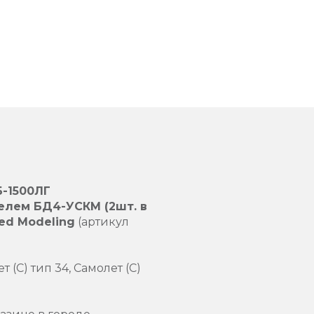
-1500ЛГ
елем БД4-УСКМ (2шт. в
ed Modeling
(артикул
 (С) тип 34, Самолет (С)