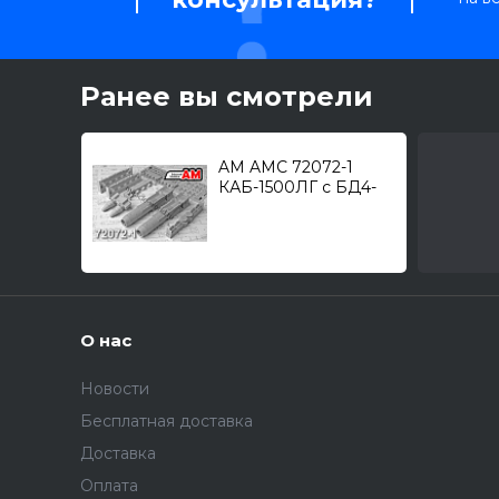
Ранее вы смотрели
AM AMC 72072-1
КАБ-1500ЛГ c БД4-
УСКМ (2шт.) /
корректируемая
авиационная бомба
калибра, 1500кг./ 1/72
О нас
Новости
Бесплатная доставка
Доставка
Оплата