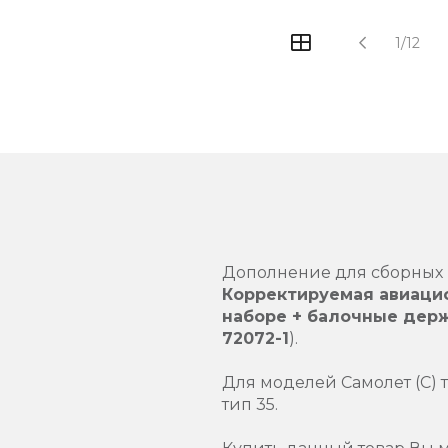
1/12
Дополнение для сборных 
Корректируемая авиацио
наборе + балочные держ
72072-1
).
Для моделей Самолет (С) ти
тип 35.