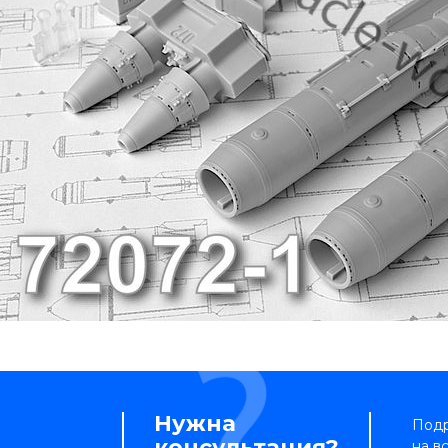
Нужна
Подр
консультация?
на в