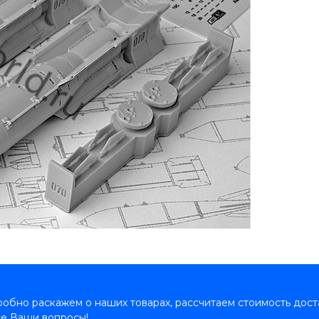
обно раскажем о наших товарах, рассчитаем стоимость дост
се Ваши вопросы!