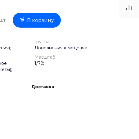
шт.
В корзину
Группа
сия);
Дополнения к моделям;
Масштаб
ное
1/72;
еты);
Доставка