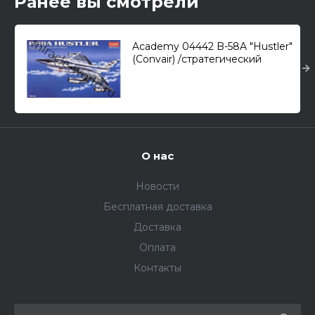
Ранее вы смотрели
Academy 04442 B-58A "Hustler"
(Convair) /стратегический
бомбардировщик/ 1/144
О нас
Новости
Бесплатная доставка
Доставка
Оплата
Контакты