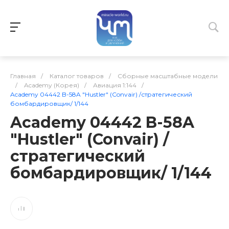
Главная
/
Каталог товаров
/
Сборные масштабные модели
/
Academy (Корея)
/
Авиация 1:144
/
Academy 04442 B-58A "Hustler" (Convair) /стратегический
бомбардировщик/ 1/144
Academy 04442 B-58A
"Hustler" (Convair) /
стратегический
бомбардировщик/ 1/144