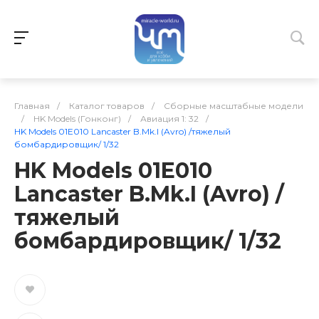
Главная
/
Каталог товаров
/
Сборные масштабные модели
/
HK Models (Гонконг)
/
Авиация 1: 32
/
HK Models 01E010 Lancaster B.Mk.I (Avro) /тяжелый
бомбардировщик/ 1/32
HK Models 01E010
Lancaster B.Mk.I (Avro) /
тяжелый
бомбардировщик/ 1/32