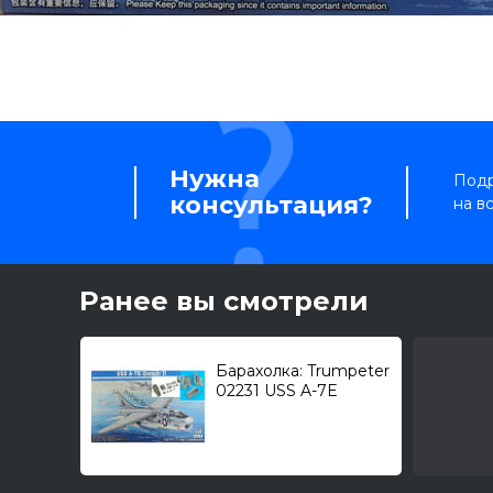
Нужна
Подр
консультация?
на в
Ранее вы смотрели
Барахолка: Trumpeter
02231 USS A-7E
"Corsair II" + Aires 2055
+ Avionix BLC32032
1/32