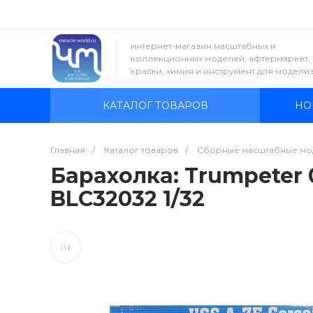
интернет-магазин масштабных и
коллекционных моделей, афтермаркет,
краски, химия и инструмент для модели
КАТАЛОГ ТОВАРОВ
НО
Главная
/
Каталог товаров
/
Сборные масштабные мо
Барахолка: Trumpeter 02
BLC32032 1/32