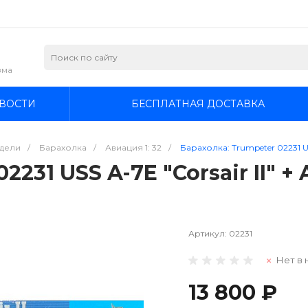
зма
ВОСТИ
БЕСПЛАТНАЯ ДОСТАВКА
дели
/
Барахолка
/
Авиация 1: 32
/
Барахолка: Trumpeter 02231 USS
231 USS A-7E "Corsair II" + 
Артикул:
02231
Нет в 
13 800 ₽