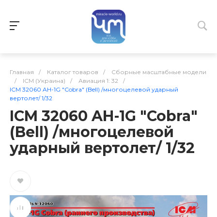
Главная
/
Каталог товаров
/
Сборные масштабные модели
/
ICM (Украина)
/
Авиация 1: 32
/
ICM 32060 AH-1G "Cobra" (Bell) /многоцелевой ударный
вертолет/ 1/32
ICM 32060 AH-1G "Cobra"
(Bell) /многоцелевой
ударный вертолет/ 1/32