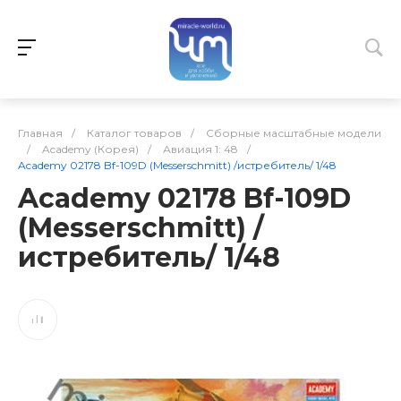
Главная
/
Каталог товаров
/
Сборные масштабные модели
/
Academy (Корея)
/
Авиация 1: 48
/
Academy 02178 Bf-109D (Messerschmitt) /истребитель/ 1/48
Academy 02178 Bf-109D
(Messerschmitt) /
истребитель/ 1/48