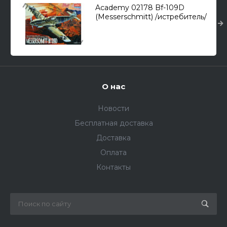
Academy 02178 Bf-109D
(Messerschmitt) /истребитель/
1/48
О нас
Новости
Бесплатная доставка
Доставка
Оплата
Контакты