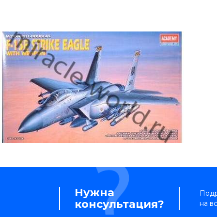
Нужна
Подр
консультация?
на в