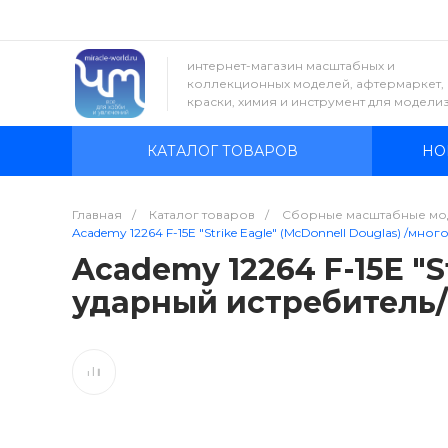
интернет-магазин масштабных и
коллекционных моделей, афтермаркет,
краски, химия и инструмент для модели
КАТАЛОГ ТОВАРОВ
НО
Главная
/
Каталог товаров
/
Сборные масштабные мо
Academy 12264 F-15E "Strike Eagle" (McDonnell Douglas) /мн
Academy 12264 F-15E "S
ударный истребитель/ 