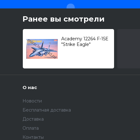
Ранее вы смотрели
Academy 12264 F-15E
"Strike Eagle"
(McDonnell Douglas) /
многоцелевой
ударный
истребитель/ 1/48
О нас
Новости
Бесплатная доставка
Доставка
Оплата
Контакты