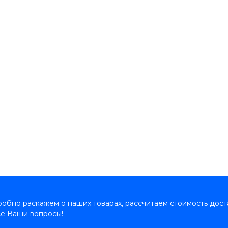
обно раскажем о наших товарах, рассчитаем стоимость дост
се Ваши вопросы!