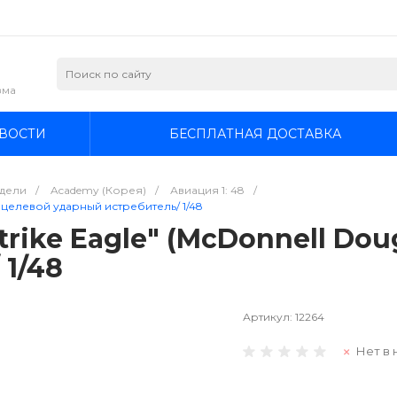
зма
ВОСТИ
БЕСПЛАТНАЯ ДОСТАВКА
дели
/
Academy (Корея)
/
Авиация 1: 48
/
огоцелевой ударный истребитель/ 1/48
trike Eagle" (McDonnell Do
1/48
Артикул:
12264
Нет в 