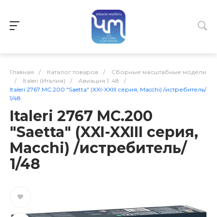
Главная
/
Каталог товаров
/
Сборные масштабные модели
/
Italeri (Италия)
/
Авиация 1: 48
/
Italeri 2767 MC.200 "Saetta" (XXI-XXIII серия, Macchi) /истребитель/
1/48
Italeri 2767 MC.200
"Saetta" (XXI-XXIII серия,
Macchi) /истребитель/
1/48