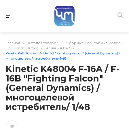
Главная
/
Каталог товаров
/
Сборные масштабные модели
/
Kinetic (Китай)
/
Авиация 1: 48
/
Kinetic K48004 F-16A / F-16B "Fighting Falcon" (General Dynamics) /
многоцелевой истребитель/ 1/48
Kinetic K48004 F-16A / F-
16B "Fighting Falcon"
(General Dynamics) /
многоцелевой
истребитель/ 1/48