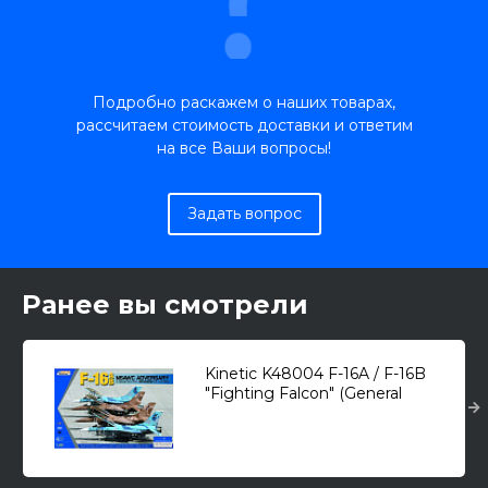
Подробно раскажем о наших товарах,
рассчитаем стоимость доставки и ответим
на все Ваши вопросы!
Задать вопрос
Ранее вы смотрели
Kinetic K48004 F-16A / F-16B
"Fighting Falcon" (General
Dynamics) /многоцелевой
истребитель/ 1/48