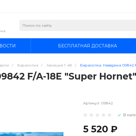
зма
ВОСТИ
БЕСПЛАТНАЯ ДОСТАВКА
дели
/
Барахолка
/
Авиация 1: 48
/
Барахолка: Hasegawa 09842 F/A-
842 F/A-18E "Super Hornet" 
Артикул:
09842
В нали
5 520 ₽