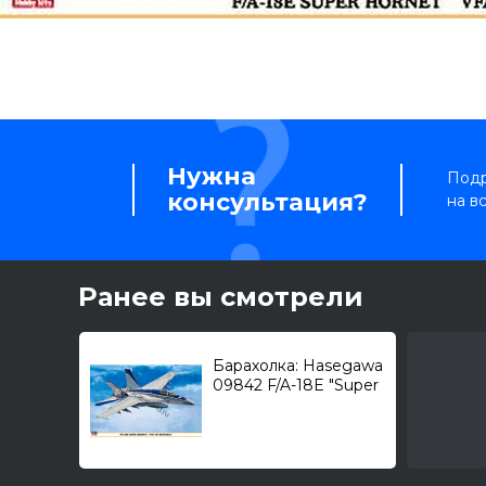
Нужна
Подр
консультация?
на в
Ранее вы смотрели
Барахолка: Hasegawa
09842 F/A-18E "Super
Hornet" / F-18 VFA-
137 "Kestrels" 1/48