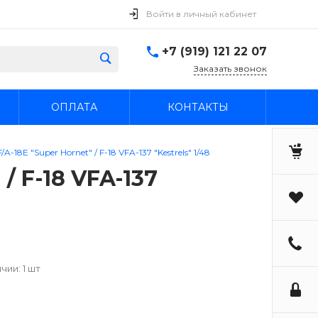
Войти в личный кабинет
+7 (919) 121 22 07
Заказать звонок
ОПЛАТА
КОНТАКТЫ
18E "Super Hornet" / F-18 VFA-137 "Kestrels" 1/48
/ F-18 VFA-137
чии: 1 шт