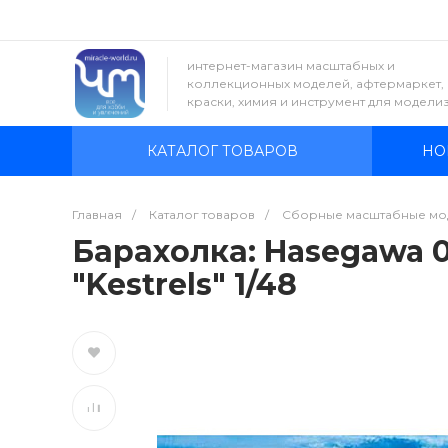
интернет-магазин масштабных и
коллекционных моделей, афтермаркет,
краски, химия и инструмент для модели
КАТАЛОГ ТОВАРОВ
НО
Главная
/
Каталог товаров
/
Сборные масштабные мо
Барахолка: Hasegawa 09
"Kestrels" 1/48