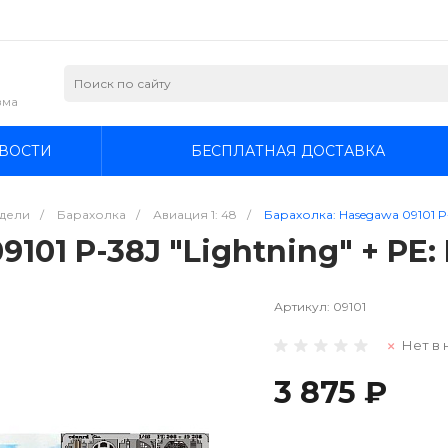
зма
ВОСТИ
БЕСПЛАТНАЯ ДОСТАВКА
дели
/
Барахолка
/
Авиация 1: 48
/
Барахолка: Hasegawa 09101 P-3
101 P-38J "Lightning" + PE: 
Артикул:
09101
Нет в 
3 875 ₽