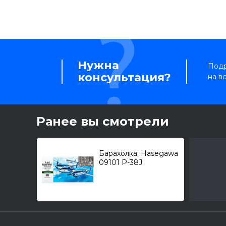
Нужна
Подр
консультация?
на в
Ранее вы смотрели
Барахолка: Hasegawa
09101 P-38J
"Lightning" + PE:
Eduard FE 208 1/48