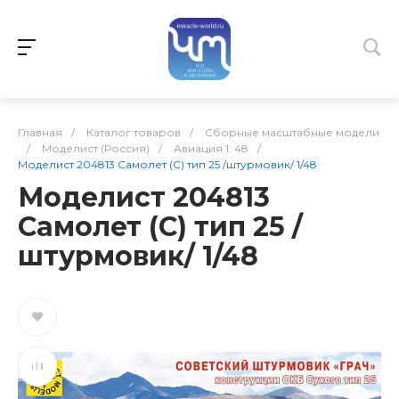
Главная
/
Каталог товаров
/
Сборные масштабные модели
/
Моделист (Россия)
/
Авиация 1: 48
/
Моделист 204813 Самолет (С) тип 25 /штурмовик/ 1/48
Моделист 204813
Самолет (С) тип 25 /
штурмовик/ 1/48