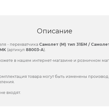
Описание
еля - перехватчика
Самолет (М) тип 31БМ / Самоле
MK
(артикул
88003-A
).
можете в нашем интернет-магазине и розничном маг
омплектация товара могут быть изменены производ
мления.
не входят.