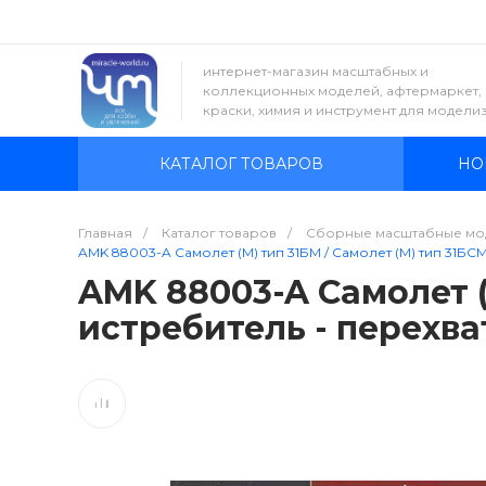
интернет-магазин масштабных и
коллекционных моделей, афтермаркет,
краски, химия и инструмент для модели
КАТАЛОГ ТОВАРОВ
НО
Главная
/
Каталог товаров
/
Сборные масштабные мо
AMK 88003-A Самолет (М) тип 31БМ / Самолет (М) тип 31БСМ 
AMK 88003-A Самолет (
истребитель - перехва