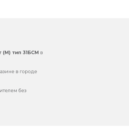
т (М) тип 31БСМ
в
азине в городе
ителем без