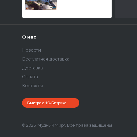
31БМ / Самолет (М)
тип 31БСМ /
истребитель -
перехватчик/ 1/48
О нас
Новости
Бесплатная доставка
Доставка
Оплата
Контакты
Быстро с 1С-Битрикс
© 2026 "Чудный Мир", Все права защищены