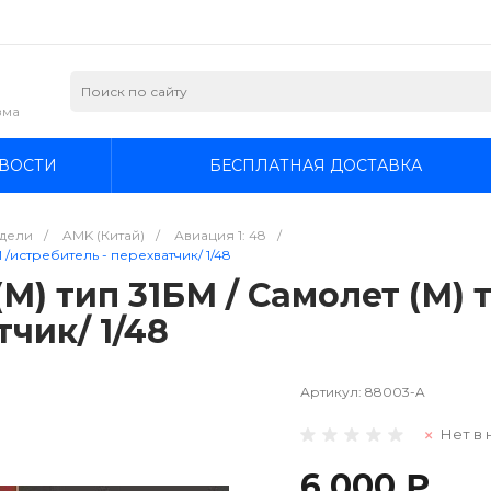
зма
ВОСТИ
БЕСПЛАТНАЯ ДОСТАВКА
дели
/
AMK (Китай)
/
Авиация 1: 48
/
/истребитель - перехватчик/ 1/48
М) тип 31БМ / Самолет (М) 
тчик/ 1/48
Артикул:
88003-A
Нет в 
6 000 ₽