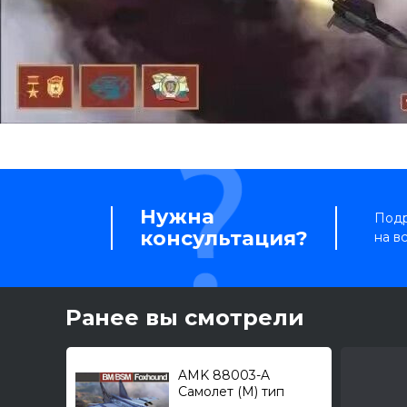
Нужна
Подр
консультация?
на в
Ранее вы смотрели
AMK 88003-A
Самолет (М) тип