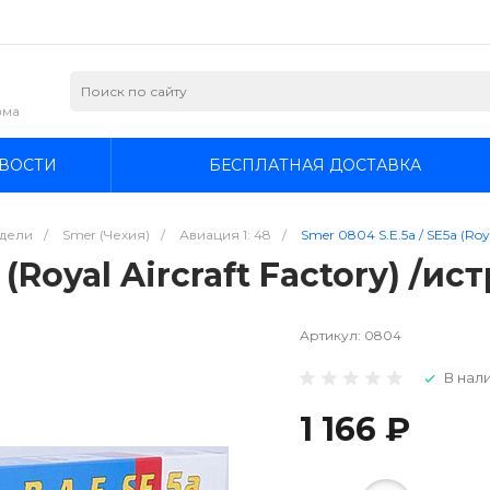
зма
ВОСТИ
БЕСПЛАТНАЯ ДОСТАВКА
дели
/
Smer (Чехия)
/
Авиация 1: 48
/
Smer 0804 S.E.5a / SE5a (Roya
 (Royal Aircraft Factory) /ис
Артикул:
0804
В нали
1 166 ₽