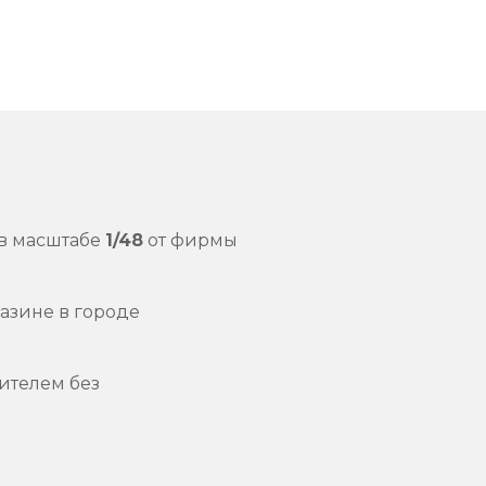
в масштабе
1/48
от фирмы
азине в городе
ителем без