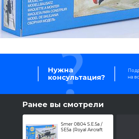
Нужна
Подр
консультация?
на в
Ранее вы смотрели
Smer 0804 S.E.5a /
SE5a (Royal Aircraft
Factory) /