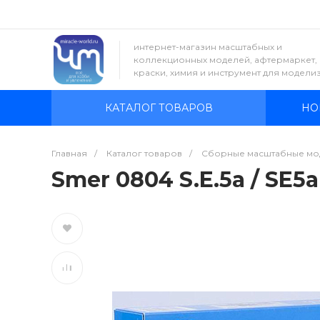
интернет-магазин масштабных и
коллекционных моделей, афтермаркет,
краски, химия и инструмент для модели
КАТАЛОГ ТОВАРОВ
НО
Главная
/
Каталог товаров
/
Сборные масштабные мо
Smer 0804 S.E.5a / SE5a