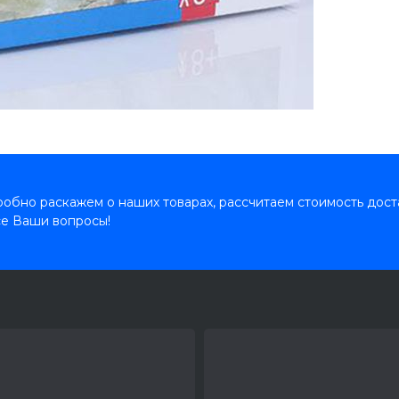
обно раскажем о наших товарах, рассчитаем стоимость дост
се Ваши вопросы!